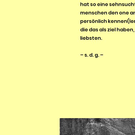
hat so eine sehnsuch
menschen den one an
persönlich kennen(ler
die das als ziel haben
liebsten.
– s. d. g. –