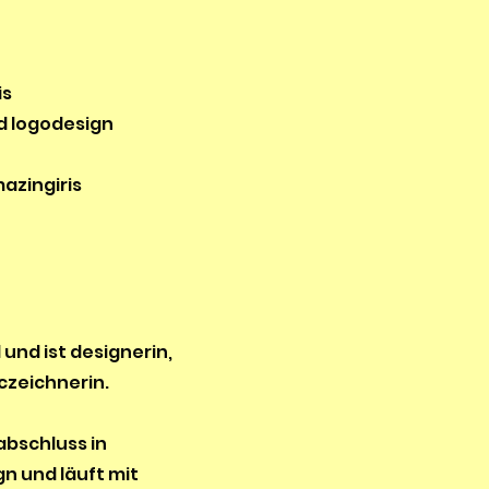
is
nd logodesign
azingiris
 und ist designerin,
iczeichnerin.
abschluss in
 und läuft mit