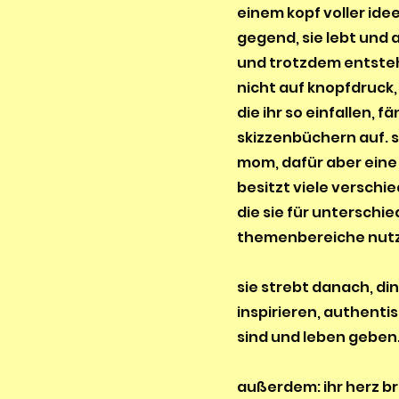
einem kopf voller ide
gegend, sie lebt und 
und trotzdem entste
nicht auf knopfdruck,
die ihr so einfallen, fä
skizzenbüchern auf. si
mom, dafür aber eine
besitzt viele verschi
die sie für unterschie
themenbereiche nutz
sie strebt danach, di
inspirieren, authentis
sind und leben geben
außerdem: ihr herz bre