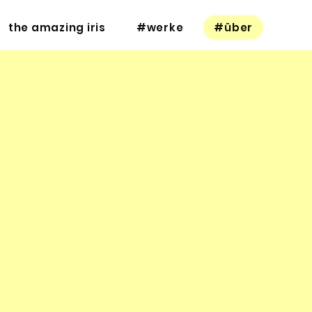
the amazing iris
#werke
#über