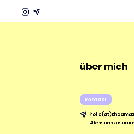
über mich
kontakt
hello(at)theamaz
#lassunszusamme