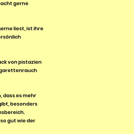
 macht gerne
rne liest, ist ihre
rsönlich
ck von pistazien
igarettenrauch
h, dass es mehr
 gibt, besonders
nsbereich.
so gut wie der