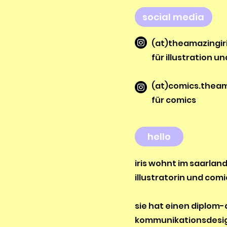
social media
(at)theamazingir
für illustration u
(at)comics.theam
für comics
hello
iris wohnt im saarland
illustratorin und com
sie hat einen diplom-
kommunikationsdesign