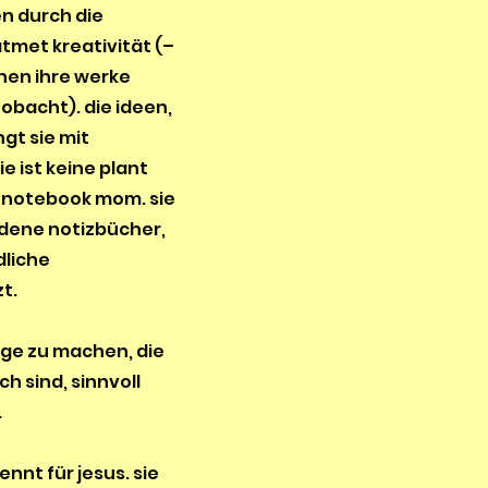
en durch die
atmet kreativität (–
hen ihre werke
 obacht). die ideen,
ngt sie mit
e ist keine plant
 notebook mom. sie
edene notizbücher,
dliche
t.
nge zu machen, die
ch sind, sinnvoll
.
nnt für jesus. sie