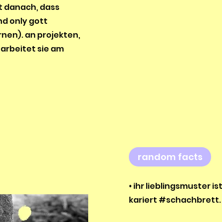
t danach, dass
d only gott
nen). an projekten,
, arbeitet sie am
random facts
• ihr lieblingsmuster 
kariert #schachbrett.